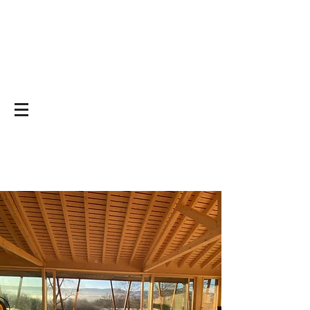
Yoga on and off
the mat