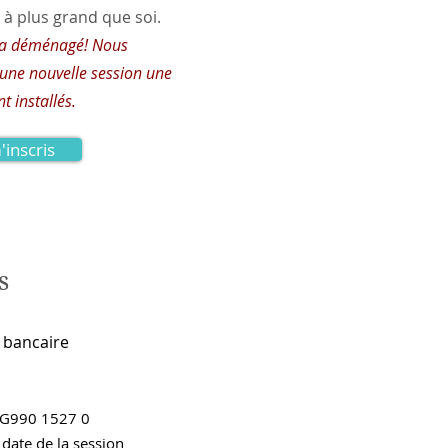
 à plus grand que soi.
 a déménagé! Nous
une nouvelle session une
t installés.
'inscris
s
t bancaire
 G990 1527 0
 date de la session