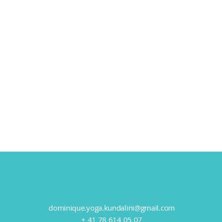
dominique.yoga.kundalini@gmail.com
+ 41 78 614 05 07