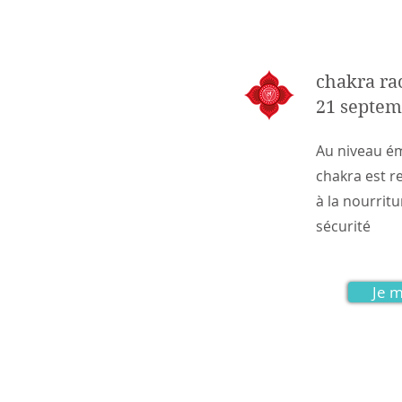
chakra ra
21 septem
Au niveau é
chakra est rel
à la nourrit
sécurité
Je m