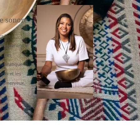
e sonore​
rs les
ratiquerons le
ns des
es pratiques
nts et les
ème nerveux.