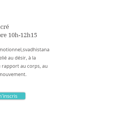
acré
re 10h-12h15
motionnel,svadhistana
lié au désir, à la
u rapport au corps, au
 mouvement.
m'inscris