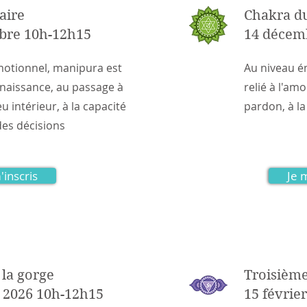
aire
Chakra d
bre 10h-12h15
14 décem
motionnel, manipura est
Au niveau é
onnaissance, au passage à
relié à l'amo
eu intérieur, à la capacité
pardon, à l
es décisions
'inscris
Je 
 la gorge
Troisièm
r 2026 10h-12h15
15 févrie