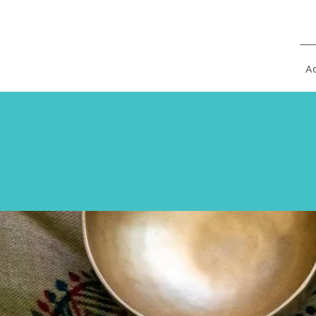
Yoga on and off
the mat
Ac