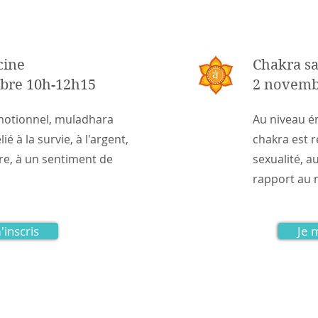
cine
Chakra s
bre 10h-12h15
2 novemb
motionnel, muladhara
Au niveau é
ié à la survie, à l'argent,
chakra est re
ure, à un sentiment de
sexualité, a
rapport au
'inscris
Je 