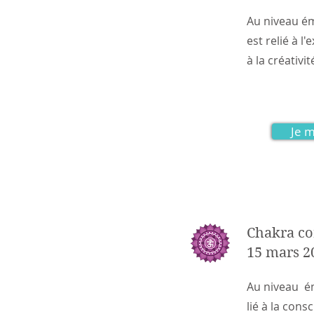
Au niveau ém
est relié à l
à la créativit
Je m
Chakra co
15 mars 
Au niveau ém
lié à la cons