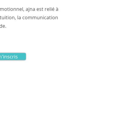
otionnel, ajna est relié à
'intuition, la communication
de.
m'inscris