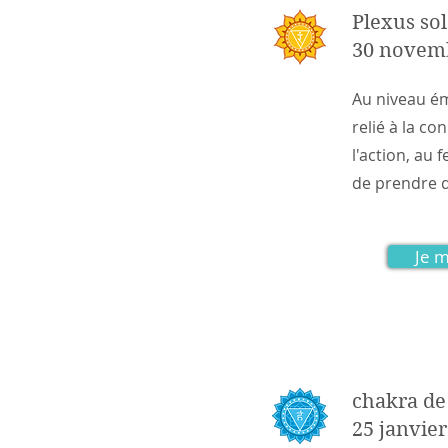
Plexus sol
30 novem
Au niveau é
relié à la c
l'action, au f
de prendre d
Je m
chakra de
25 janvie