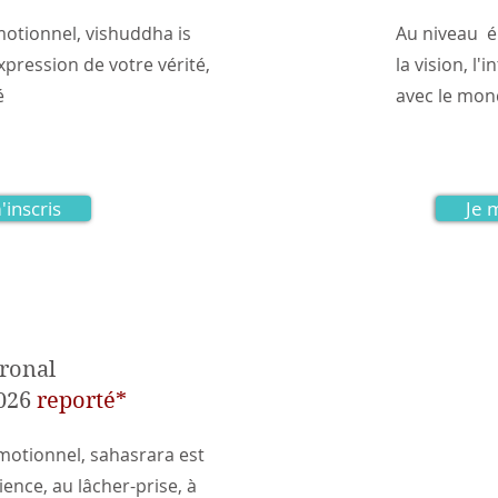
otionnel, vishuddha is
Au niveau ém
'expression de votre vérité,
la vision, l
é
avec le mon
'inscris
Je 
ronal
2026
reporté*
otionnel, sahasrara est
cience, au lâcher-prise, à