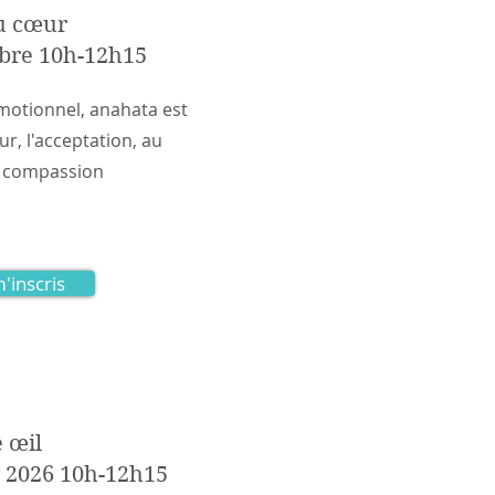
u cœur
bre 10h-12h15
motionnel, anahata est
ur, l'acceptation, au
a compassion
m'inscris
e œil
r 2026 10h-12h15