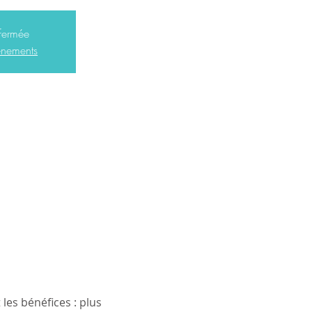
 fermée
vénements
es bénéfices : plus 