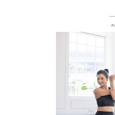
Yoga on and off
the mat
Ac