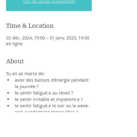
Voir les autres événements
Time & Location
02 déc. 2024, 19:00 – 31 janv. 2025, 19:00
en ligne
About
Tu en as marre de:
avoir des baisses d'énergie pendant 
la journée ?
te sentir fatigué.e au réveil ?
te sentir irritable et impatient.e ?
te sentir fatigué.e le soir ou le week-
end, pendant ton temps libre ?
ne pas avoir sommeil  à l'heure 
d'aller te coucher ?
Read more >