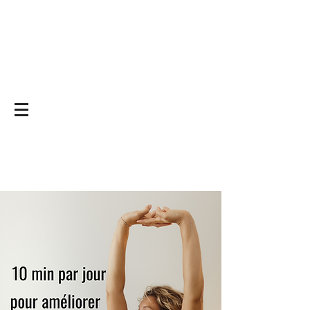
Yoga on and off
the mat