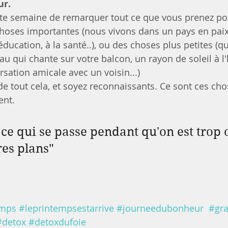
ur.
te semaine de remarquer tout ce que vous prenez pou
choses importantes (nous vivons dans un pays en pai
l'éducation, à la santé..), ou des choses plus petites (q
au qui chante sur votre balcon, un rayon de soleil à l
sation amicale avec un voisin...)
e tout cela, et soyez reconnaissants. Ce sont ces chos
ent.
t ce qui se passe pendant qu'on est trop
res plans"
emps
#leprintempsestarrive
#journeedubonheur
#gra
#detox
#detoxdufoie