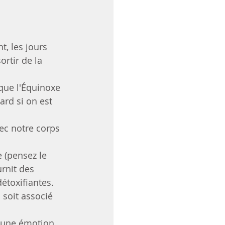
t, les jours 
ortir de la 
 que l'Équinoxe 
rd si on est 
ec notre corps 
 (pensez le 
rnit des 
détoxifiantes.
 soit associé 
 une émotion. 