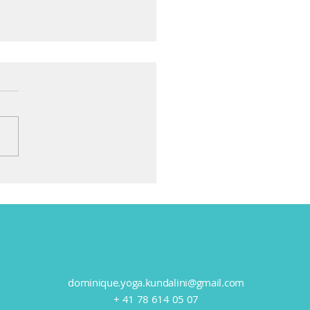
son pour l'automne: lait
curcuma
dominique.yoga.kundalini@gmail.com
+ 41 78 614 05 07