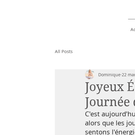
Yoga on and off
the mat
Ac
All Posts
Dominique
22 ma
Joyeux É
Journée
C'est aujourd'hu
alors que les j
sentons l'énergi