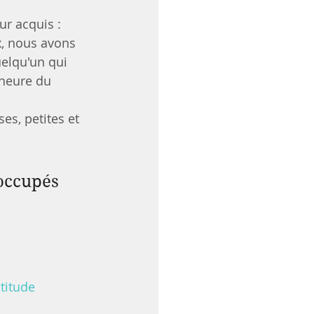
r acquis : 
x, nous avons 
uelqu'un qui 
'heure du 
es, petites et 
 occupés 
titude