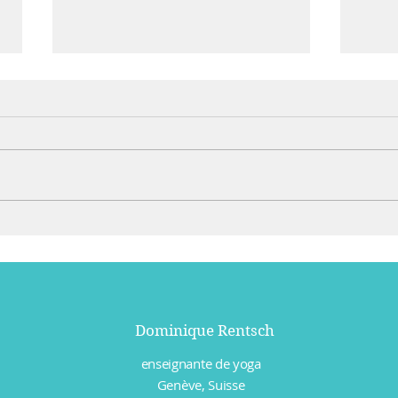
Solstice d'hiver
Bois
au 
Dominique Rentsch
enseignante de yoga
Genève, Suisse