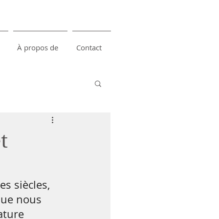
À propos de
Contact
t
s siècles, 
que nous 
ature 