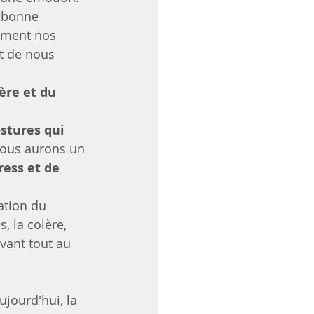
e bonne 
lement nos 
t de nous 
ère et du 
stures qui 
 Nous aurons un 
ress et de 
ation du 
, la colère, 
vant tout au 
jourd'hui, la 